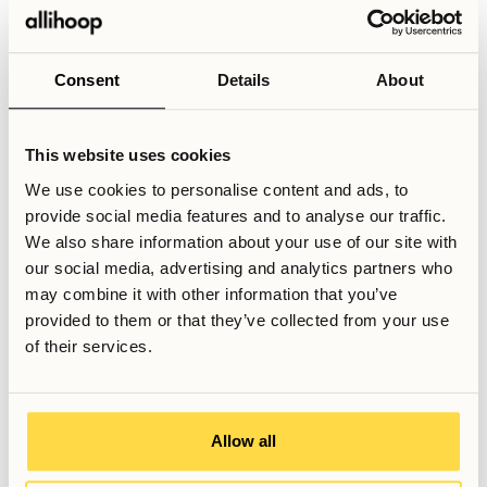
Consent
Details
About
WiFi
Obegränsat wifi i hela byggnaden
This website uses cookies
We use cookies to personalise content and ads, to
Städning / underhåll
provide social media features and to analyse our traffic.
Regelbunden rengöring och underhåll av byggnaden
We also share information about your use of our site with
our social media, advertising and analytics partners who
may combine it with other information that you’ve
provided to them or that they’ve collected from your use
of their services.
Allihoops Community
Att bli en del av Allihoop innebär att också bli en del av
Allow all
ett större sammanhang tillsammans med likasinnade.