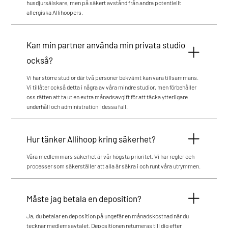
husdjursälskare, men på säkert avstånd från andra potentiellt
allergiska Allihoopers.
Kan min partner använda min privata studio
också?
Vi har större studior där två personer bekvämt kan vara tillsammans.
Vi tillåter också detta i några av våra mindre studior, men förbehåller
oss rätten att ta ut en extra månadsavgift för att täcka ytterligare
underhåll och administration i dessa fall.
Hur tänker Allihoop kring säkerhet?
Våra medlemmars säkerhet är vår högsta prioritet. Vi har regler och
processer som säkerställer att alla är säkra i och runt våra utrymmen.
Måste jag betala en deposition?
Ja, du betalar en deposition på ungefär en månadskostnad när du
tecknar medlemsavtalet. Depositionen returneras till dig efter