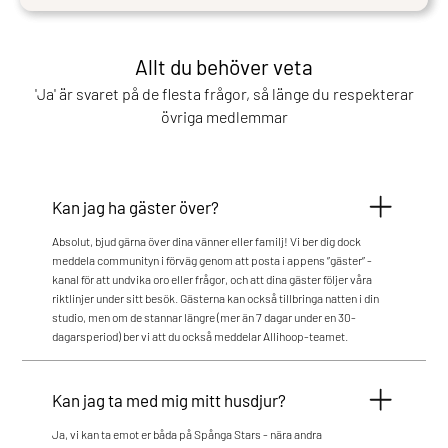
Allt du behöver veta
'Ja' är svaret på de flesta frågor, så länge du respekterar
övriga medlemmar
Kan jag ha gäster över?
Absolut, bjud gärna över dina vänner eller familj! Vi ber dig dock
meddela communityn i förväg genom att posta i appens ”gäster” -
kanal för att undvika oro eller frågor, och att dina gäster följer våra
riktlinjer under sitt besök. Gästerna kan också tillbringa natten i din
studio, men om de stannar längre (mer än 7 dagar under en 30-
dagarsperiod) ber vi att du också meddelar Allihoop-teamet.
Kan jag ta med mig mitt husdjur?
Ja, vi kan ta emot er båda på Spånga Stars - nära andra