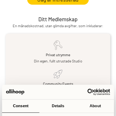
Ditt Medlemskap
En månadskostnad, utan gömda avgifter, som inkluderar:
Privat utrymme
Din egen, fullt utrustade Studio
Community Events
Dussintals evenemang varje vecka, organiserade av Allihoops
medlemmar
Consent
Details
About