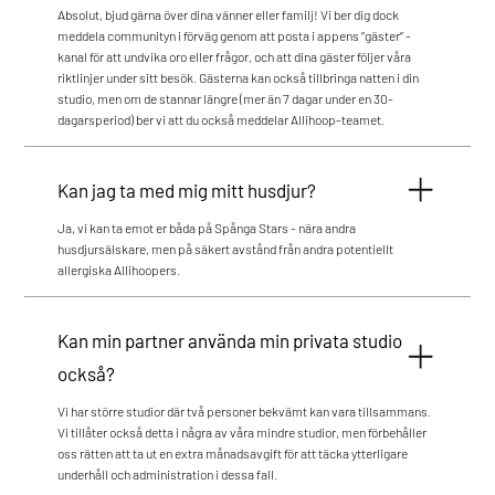
Absolut, bjud gärna över dina vänner eller familj! Vi ber dig dock
meddela communityn i förväg genom att posta i appens ”gäster” -
kanal för att undvika oro eller frågor, och att dina gäster följer våra
riktlinjer under sitt besök. Gästerna kan också tillbringa natten i din
studio, men om de stannar längre (mer än 7 dagar under en 30-
dagarsperiod) ber vi att du också meddelar Allihoop-teamet.
Kan jag ta med mig mitt husdjur?
Ja, vi kan ta emot er båda på Spånga Stars - nära andra
husdjursälskare, men på säkert avstånd från andra potentiellt
allergiska Allihoopers.
Kan min partner använda min privata studio
också?
Vi har större studior där två personer bekvämt kan vara tillsammans.
Vi tillåter också detta i några av våra mindre studior, men förbehåller
oss rätten att ta ut en extra månadsavgift för att täcka ytterligare
underhåll och administration i dessa fall.