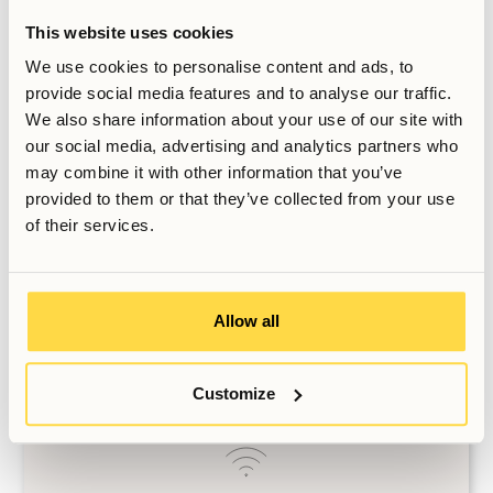
Allihoop-appen
This website uses cookies
Tillgång till Allihoops mobilapp & community
We use cookies to personalise content and ads, to
provide social media features and to analyse our traffic.
We also share information about your use of our site with
Delade utrymmen
our social media, advertising and analytics partners who
Njut av de extra bekvämligheterna i byggnaden
may combine it with other information that you’ve
provided to them or that they’ve collected from your use
of their services.
En faktura
Alla kostnader på en månadsräkning
Allow all
Flexibla villkor
Customize
Kom när du vill, lämna när du behöver