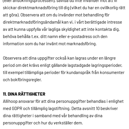
(eller ansökningsprocessen), såvida du inte invänder mot att vi
skickar direktmarknadsföring till dig (vilket du har en ovillkorlig rätt
att göra). Observera att om du invänder mot behandling för
direktmarknadsföringsändamål kan vi, i vårt berättigade intresse
av att kunna uppfylla vår lagliga skyldighet att inte kontakta dig,
behöva behålla t.ex. ditt namn eller e-postadress och den
information som du har invänt mot marknadsföring.
Observera att dina uppgifter också kan lagras under en längre
period om det krävs enligt gällande lagstadgade lagringsperioder,
till exempel tillämpliga perioder för kundanspråk från konsumenter
och bokföringsregler.
11. DINA RÄTTIGHETER
Allihoop ansvarar för att dina personuppgifter behandlas i enlighet
med GDPR och tillämplig lagstiftning. Detta avsnitt 10 beskriver
dina rättigheter i samband med vår behandling av dina
personuppgifter och hur du verkställer dem.