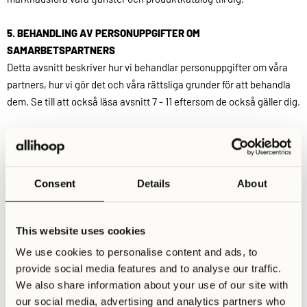
5. BEHANDLING AV PERSONUPPGIFTER OM
SAMARBETSPARTNERS
Detta avsnitt beskriver hur vi behandlar personuppgifter om våra
partners, hur vi gör det och våra rättsliga grunder för att behandla
dem. Se till att också läsa avsnitt 7 - 11 eftersom de också gäller dig.
5.1 Vilka kategorier av personuppgifter behandlar vi om Partners?
Sammanfattningsvis behandlar vi följande kategorier av
Consent
Details
About
personuppgifter om Partners:
Kontaktuppgifter.
This website uses cookies
Ditt namn, e-postadress, telefonnummer och postadress.
We use cookies to personalise content and ads, to
provide social media features and to analyse our traffic.
Företagsrelaterade uppgifter.
We also share information about your use of our site with
Detta innebär information om företaget du arbetar för, inklusive
our social media, advertising and analytics partners who