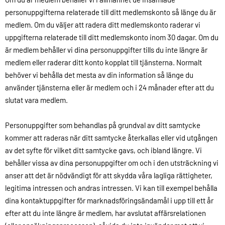
personuppgifterna relaterade till ditt medlemskonto så länge du är
medlem. Om du väljer att radera ditt medlemskonto raderar vi
uppgifterna relaterade till ditt medlemskonto inom 30 dagar. Om du
är medlem behåller vi dina personuppgifter tills du inte längre är
medlem eller raderar ditt konto kopplat till tjänsterna. Normalt
behöver vi behålla det mesta av din information så länge du
använder tjänsterna eller är medlem och i 24 månader efter att du
slutat vara medlem.
Personuppgifter som behandlas på grundval av ditt samtycke
kommer att raderas när ditt samtycke återkallas eller vid utgången
av det syfte för vilket ditt samtycke gavs, och ibland längre. Vi
behåller vissa av dina personuppgifter om och i den utsträckning vi
anser att det är nödvändigt för att skydda våra lagliga rättigheter,
legitima intressen och andras intressen. Vi kan till exempel behålla
dina kontaktuppgifter för marknadsföringsändamål i upp till ett år
efter att du inte längre är medlem, har avslutat affärsrelationen