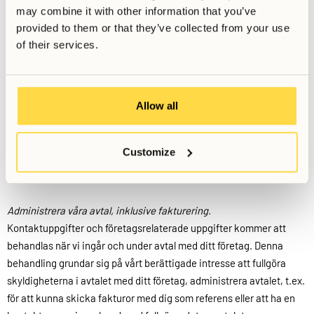
företagsnamn, befattning, arbetsplats och ibland information om
may combine it with other information that you’ve
din rätt att företräda ditt företag. Detta gäller när du kontaktar oss i
provided to them or that they’ve collected from your use
rollen som företrädare för ett företag.
of their services.
Personligt identifikationsnummer.
Om du är en enskild näringsidkare behandlar vi ditt personnummer
eftersom det är detsamma som ditt företagsregistreringsnummer.
Allow all
5.2 Varför behandlar vi personuppgifter om partners?
Customize
Sammanfattningsvis behandlar vi dina personuppgifter för följande
ändamål och på följande rättsliga grunder:
Administrera våra avtal, inklusive fakturering.
Kontaktuppgifter och företagsrelaterade uppgifter kommer att
behandlas när vi ingår och under avtal med ditt företag. Denna
behandling grundar sig på vårt berättigade intresse att fullgöra
skyldigheterna i avtalet med ditt företag, administrera avtalet, t.ex.
för att kunna skicka fakturor med dig som referens eller att ha en