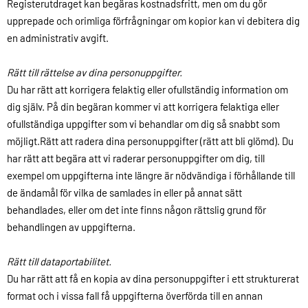
Registerutdraget kan begäras kostnadsfritt, men om du gör
upprepade och orimliga förfrågningar om kopior kan vi debitera dig
en administrativ avgift.
Rätt till rättelse av dina personuppgifter.
Du har rätt att korrigera felaktig eller ofullständig information om
dig själv. På din begäran kommer vi att korrigera felaktiga eller
ofullständiga uppgifter som vi behandlar om dig så snabbt som
möjligt.Rätt att radera dina personuppgifter (rätt att bli glömd). Du
har rätt att begära att vi raderar personuppgifter om dig, till
exempel om uppgifterna inte längre är nödvändiga i förhållande till
de ändamål för vilka de samlades in eller på annat sätt
behandlades, eller om det inte finns någon rättslig grund för
behandlingen av uppgifterna.
Rätt till dataportabilitet.
Du har rätt att få en kopia av dina personuppgifter i ett strukturerat
format och i vissa fall få uppgifterna överförda till en annan