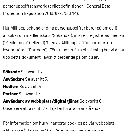
personuppgiftsansvarig (enligt definitionen i General Data
Protection Regulation 2016/679, ”GDPR”).
Hur Allihoop behandlar dina personuppgifter beror på om du i)
ansöker om medlemskap (”Sökande”), ii) är en registrerad medlem
(”Medlemmar”), eller iii) är en av Allihoops affärspartners eller
leverantörer (”Partners”). För att underlätta din läsning har vi delat
upp detta dokument i avsnitt beroende på om du är:
Sökande
Se avsnitt 2.
Användare
Se avsnitt 3.
Medlem
Se avsnitt 4.
Partner
Se avsnitt 5.
Användare av webbplats/digital tjänst
Se avsnitt 6.
Observera att avsnitt 7 - 11 gäller för alla ovanstående.
För information om hur vi hanterar cookies på vår webbplats,
allihoop.se (”Hemsidan”) och/eller inom Tjänsterna, se