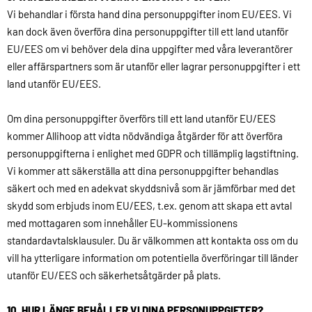
Vi behandlar i första hand dina personuppgifter inom EU/EES. Vi
kan dock även överföra dina personuppgifter till ett land utanför
EU/EES om vi behöver dela dina uppgifter med våra leverantörer
eller affärspartners som är utanför eller lagrar personuppgifter i ett
land utanför EU/EES.
Om dina personuppgifter överförs till ett land utanför EU/EES
kommer Allihoop att vidta nödvändiga åtgärder för att överföra
personuppgifterna i enlighet med GDPR och tillämplig lagstiftning.
Vi kommer att säkerställa att dina personuppgifter behandlas
säkert och med en adekvat skyddsnivå som är jämförbar med det
skydd som erbjuds inom EU/EES, t.ex. genom att skapa ett avtal
med mottagaren som innehåller EU-kommissionens
standardavtalsklausuler. Du är välkommen att kontakta oss om du
vill ha ytterligare information om potentiella överföringar till länder
utanför EU/EES och säkerhetsåtgärder på plats.
10. HUR LÄNGE BEHÅLLER VI DINA PERSONUPPGIFTER?