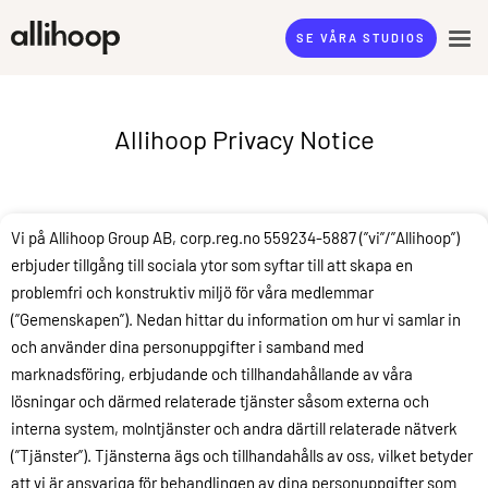
SE VÅRA STUDIOS
Allihoop Privacy Notice
Vi på Allihoop Group AB, corp.reg.no 559234-5887 (”vi”/”Allihoop”)
erbjuder tillgång till sociala ytor som syftar till att skapa en
problemfri och konstruktiv miljö för våra medlemmar
(”Gemenskapen”). Nedan hittar du information om hur vi samlar in
och använder dina personuppgifter i samband med
marknadsföring, erbjudande och tillhandahållande av våra
lösningar och därmed relaterade tjänster såsom externa och
interna system, molntjänster och andra därtill relaterade nätverk
(”Tjänster”). Tjänsterna ägs och tillhandahålls av oss, vilket betyder
att vi är ansvariga för behandlingen av dina personuppgifter som